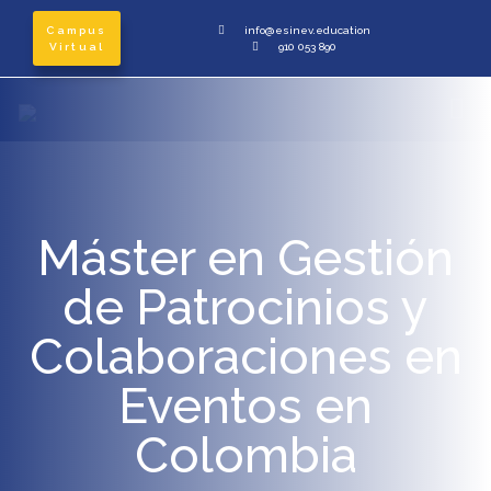
Campus
info@esinev.education
Virtual
910 053 890
Máster en Gestión
de Patrocinios y
Colaboraciones en
Eventos en
Colombia