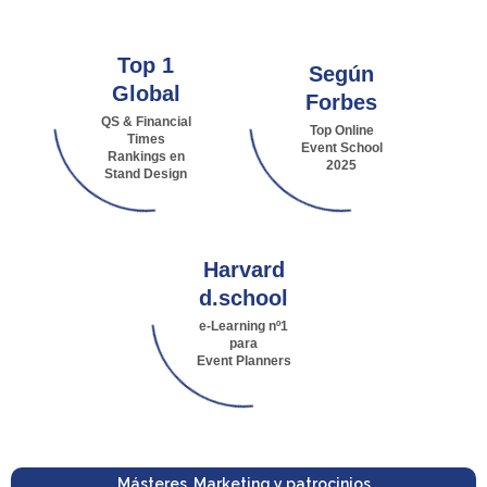
Top 1
Según
Global
Forbes
QS & Financial
Top Online
Times
Event School
Rankings en
2025
Stand Design
Harvard
d.school
e-Learning nº1
para
Event Planners
Másteres
,
Marketing y patrocinios