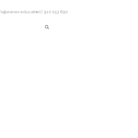
nfo@esinev.education
910 053 890