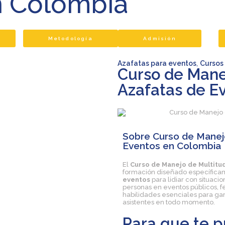
n Colombia
Metodología
Admisión
Azafatas para eventos
,
Cursos
Curso de Mane
Azafatas de E
Sobre Curso de Manej
Eventos en Colombia
El
Curso de Manejo de Multitu
formación diseñado específicam
eventos
para lidiar con situac
personas en eventos públicos, fe
habilidades esenciales para gara
asistentes en todo momento.
Para que te p