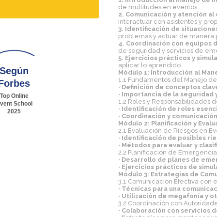
de multitudes en eventos.
2. Comunicación y atención al 
interactuar con asistentes y prop
3. Identificación de situacione
problemas y actuar de manera p
4. Coordinación con equipos 
de seguridad y servicios de em
5. Ejercicios prácticos y simul
aplicar lo aprendido.
Según
Módulo 1: Introducción al Man
1.1 Fundamentos del Manejo de
Forbes
•
Definición de conceptos clav
•
Importancia de la seguridad y
Top Online
1.2 Roles y Responsabilidades 
vent School
•
Identificación de roles esenc
2025
•
Coordinación y comunicación
Módulo 2: Planificación y Eval
2.1 Evaluación de Riesgos en E
•
Identificación de posibles r
•
Métodos para evaluar y clasif
2.2 Planificación de Emergenci
•
Desarrollo de planes de eme
•
Ejercicios prácticos de simul
Módulo 3: Estrategias de Com
3.1 Comunicación Efectiva con e
•
Técnicas para una comunicaci
•
Utilización de megafonía y o
3.2 Coordinación con Autoridad
•
Colaboración con servicios de