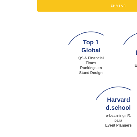
ENVIAR
Top 1
Global
QS & Financial
Times
E
Rankings en
Stand Design
Harvard
d.school
e-Learning nº1
para
Event Planners