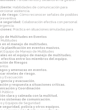
cliente:
Habilidades de comunicación para
orcionar asistencia.
s de riesgo:
Cómo reconocer señales de posibles
reventiva.
de seguridad:
Colaboración efectiva con personal
ergencia.
aciones:
Práctica en situaciones simuladas para
ejo de Multitudes en Eventos
 Multitudes
e en el manejo de multitudes.
 la planificación en eventos masivos.
del Equipo de Manejo de Multitudes
iales en el equipo de manejo de multitudes.
 efectiva entre los miembros del equipo.
uación de Riesgos
ventos
iesgos y amenazas en eventos.
icar niveles de riesgo.
as y Evacuación
rgencia y evacuación.
ación y respuesta a situaciones críticas.
unicación y Coordinación
l Público
ón clara y calmada con la multitud.
tros sistemas de comunicación.
es y Equipos de Seguridad
 seguridad, policía y otros equipos.