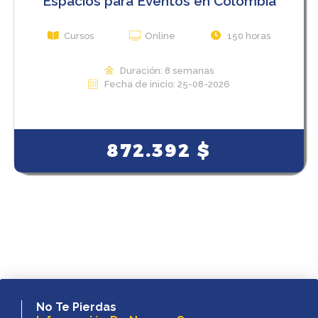
Espacios para Eventos en Colombia
Cursos
Online
150 horas
Duración: 8 semanas
Fecha de inicio: 25-08-2026
View Course
872.392
$
No Te Pierdas