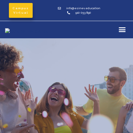
Campus
info@esinev.education
Virtual
910 053 890